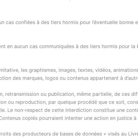
un cas confiées à des tiers hormis pour l’éventuelle bonne 
ont en aucun cas communiquées à des tiers hormis pour la 
imitative, les graphismes, images, textes, vidéos, animations
ption des marques, logos ou contenus appartenant à d’autre
n, retransmission ou publication, même partielle, de ces dif
on ou reproduction, par quelque procédé que ce soit, const
lle. Le non-respect de cette interdiction constitue une cont
 Contenus copiés pourraient intenter une action en justice à
ts des producteurs de bases de données » visés au Livre III,