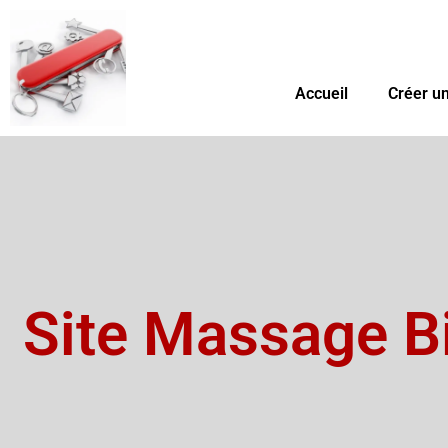
Aller
au
contenu
Accueil
Créer un
Site Massage B