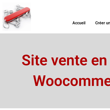
Aller
au
contenu
Accueil
Créer un
Site vente en
Woocomme